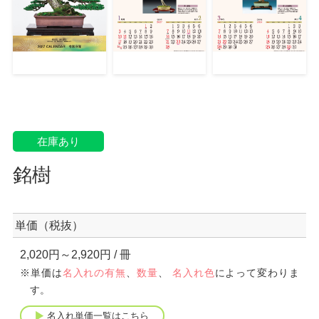
在庫あり
銘樹
単価（税抜）
2,020円～2,920円
/ 冊
※単価は
名入れの有無
、
数量
、
名入れ色
によって変わりま
す。
名入れ単価一覧はこちら